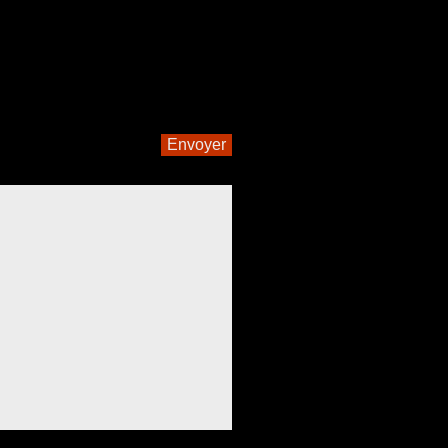
Envoyer