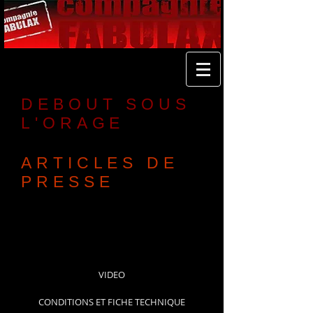
DEBOUT SOUS
L'ORAGE
ARTICLES DE
PRESSE
Tout public- Salle et Rue
Agrément Aide à la Diffusion
du Conseil Régional LRMP
Scolaires de la 3ème à la terminale
VIDEO
CONDITIONS ET FICHE TECHNIQUE