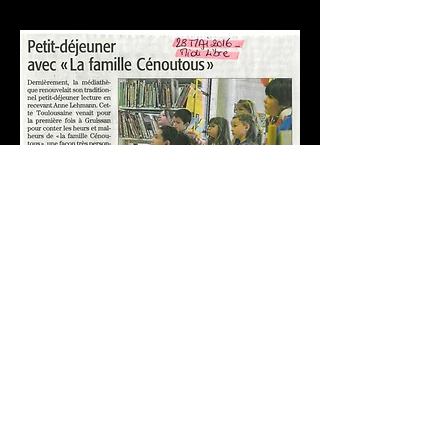
Suivez-nous
@Cie.Fabulax